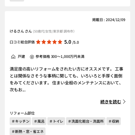
掲載日 : 2024/12/09
けるさん さん
(50歳代/女性/東京都 調布市）
5.0
口コミ総合評価
/5.0
戸建
参考価格 300～1,000万円未満
満足度の高いリフォームをされたい方にオススメです。 工事
とは関係なさそうな事柄に関しても、いろいろと手厚く面倒
をみてくださいます。 住まい全般のメンテナンスにおいて、
次もお...
続きを読む
リフォーム部位
＃キッチン
＃風呂
＃トイレ
＃洗面化粧台・洗面所
＃収納
＃断熱・窓・省エネ