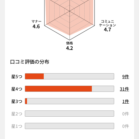
マナー
コミュニ
4.6
ケーション
4.7
価格
4.2
口コミ評価の分布
星5つ
9件
星4つ
31件
星3つ
1件
星2つ
0件
星1つ
0件