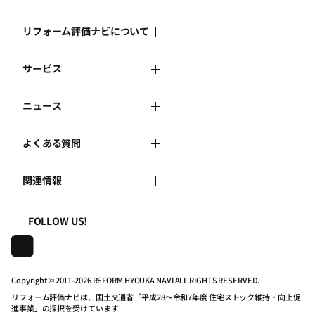
リフォーム評価ナビについて
サービス
リフォーム評価ナビとは
ニュース
リフォーム会社を探す
運営体制
よくある質問
新着情報
リフォーム事例を見る
はじめての方へ
関連情報
よくある質問
講習会・セミナー
リフォームを相談する
事務局へのお問い合せ
一般財団法人住まいづくりナビセンター
利用規約
FOLLOW US!
連携機関・企業・団体トピックス
リフォームを学ぶ
地域の相談窓口のみなさまへ
株式会社日本建築住宅センター
プライバシーポリシー
動画で学べるリフォームの基礎知識
リフォーム会社一覧
Copyright © 2011-
2026 REFORM HYOUKA NAVI ALL RIGHTS RESERVED.
リフォーム評価ナビは、国土交通省「平成28～令和7年度 住宅ストック維持・向上促
動作推奨環境について
マイページの活用
住宅関連機関リンク集
進事業」の採択を受けています