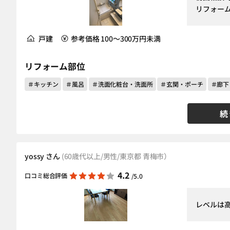
リフォー
戸建
参考価格 100～300万円未満
リフォーム部位
＃キッチン
＃風呂
＃洗面化粧台・洗面所
＃玄関・ポーチ
＃廊下
続
yossy さん
(60歳代以上/男性/東京都 青梅市）
4.2
口コミ総合評価
/5.0
レベルは