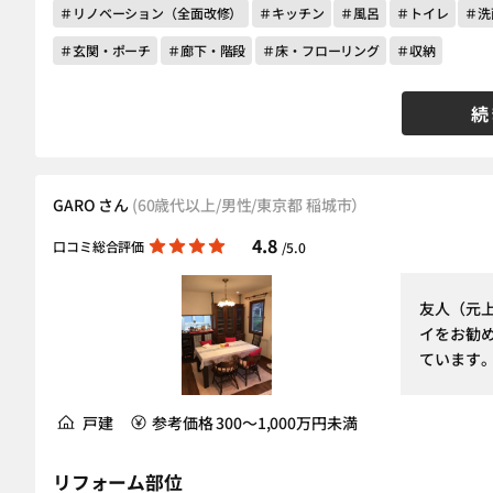
＃リノベーション（全面改修）
＃キッチン
＃風呂
＃トイレ
＃洗
＃玄関・ポーチ
＃廊下・階段
＃床・フローリング
＃収納
続
GARO さん
(60歳代以上/男性/東京都 稲城市）
4.8
口コミ総合評価
/5.0
友人（元
イをお勧
ています
戸建
参考価格 300～1,000万円未満
リフォーム部位