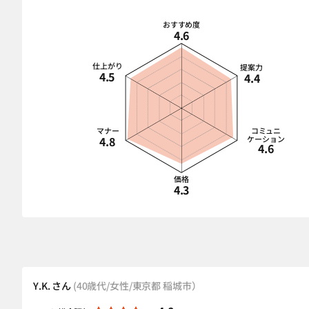
おすすめ度
4.6
仕上がり
提案力
4.5
4.4
マナー
コミュニ
4.8
ケーション
4.6
価格
4.3
Y.K. さん
(40歳代/女性/東京都 稲城市）