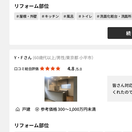
リフォーム部位
＃屋根・外壁
＃キッチン
＃風呂
＃トイレ
＃洗面化粧台・洗面所
続
Y・F さん
(60歳代以上/男性/東京都 小平市）
4.8
口コミ総合評価
/5.0
皆さん対
くれたの
戸建
参考価格 300～1,000万円未満
リフォーム部位