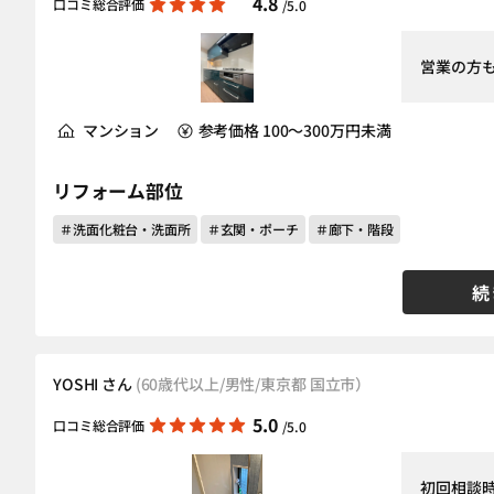
4.8
口コミ総合評価
/5.0
営業の方
マンション
参考価格 100～300万円未満
リフォーム部位
＃洗面化粧台・洗面所
＃玄関・ポーチ
＃廊下・階段
続
YOSHI さん
(60歳代以上/男性/東京都 国立市）
5.0
口コミ総合評価
/5.0
初回相談