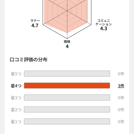
マナー
コミュニ
4.7
ケーション
4.3
価格
4
口コミ評価の分布
星5つ
0件
星4つ
3件
星3つ
0件
星2つ
0件
星1つ
0件