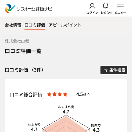
ログイン
お知らせ
メニュー
会社情報
口コミ評価
アピールポイント
株式会社由健
口コミ評価一覧
口コミ評価 （3件）
条件検索
4.5
口コミ総合評価
/5.0
おすすめ度
4.7
仕上がり
提案力
4.7
4.3