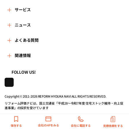
リフォーム評価ナビとは
サービス
リフォーム会社を探す
ニュース
運営体制
新着情報
よくある質問
リフォーム事例を見る
はじめての方へ
よくある質問
関連情報
講習会・セミナー
リフォームを相談する
事務局へのお問い合せ
一般財団法人住まいづくりナビセンター
利用規約
FOLLOW US!
連携機関・企業・団体トピックス
リフォームを学ぶ
地域の相談窓口のみなさまへ
株式会社日本建築住宅センター
プライバシーポリシー
動画で学べるリフォームの基礎知識
リフォーム会社一覧
Copyright © 2011-
2026 REFORM HYOUKA NAVI ALL RIGHTS RESERVED.
リフォーム評価ナビは、国土交通省「平成28～令和7年度 住宅ストック維持・向上促
動作推奨環境について
マイページの活用
住宅関連機関リンク集
進事業」の採択を受けています
公式バナーのダウンロード
リフォーム評価ナビPRO
会社のHPをみる
保存する
会社に電話する
見積依頼をする