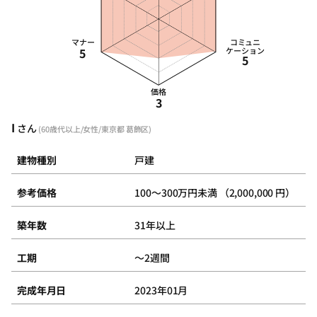
マナー
コミュニ
5
ケーション
5
価格
3
I
さん
(60歳代以上/女性/東京都 葛飾区)
建物種別
戸建
参考価格
100～300万円未満 （2,000,000 円）
築年数
31年以上
工期
～2週間
完成年月日
2023年01月