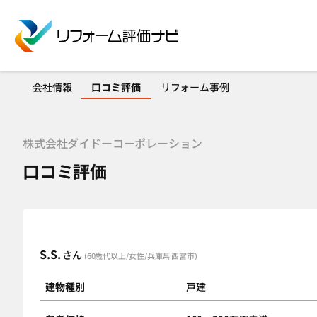
会社情報
口コミ評価
リフォーム事例
株式会社ダイドーコーポレーション
口コミ評価
S.S.
さん
(60歳代以上/女性/兵庫県 西宮市)
建物種別
戸建