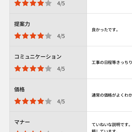
4/5
提案力
良かったです。
4/5
コミュニケーション
工事の日程等きっち
4/5
価格
通常の価格がよくわ
4/5
マナー
ていねいな説明です
頼しています。