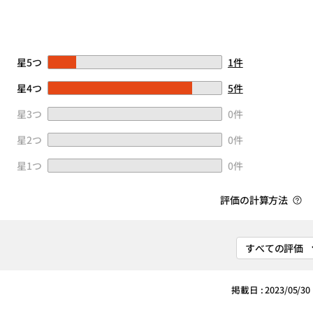
星5つ
1件
星4つ
5件
星3つ
0件
星2つ
0件
星1つ
0件
評価の計算方法
掲載日 : 2023/05/30