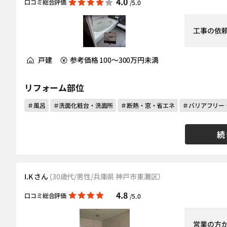
4.0
口コミ総合評価
/5.0
工事の依
戸建
参考価格 100～300万円未満
リフォーム部位
＃風呂
＃洗面化粧台・洗面所
＃断熱・窓・省エネ
＃バリアフリー
続
I.K さん
(30歳代/男性/兵庫県 神戸市東灘区）
4.8
口コミ総合評価
/5.0
営業の方