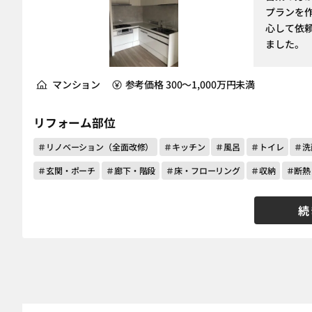
プランを
心して依
ました。
マンション
参考価格 300～1,000万円未満
リフォーム部位
＃リノベーション（全面改修）
＃キッチン
＃風呂
＃トイレ
＃洗
＃玄関・ポーチ
＃廊下・階段
＃床・フローリング
＃収納
＃断熱
続