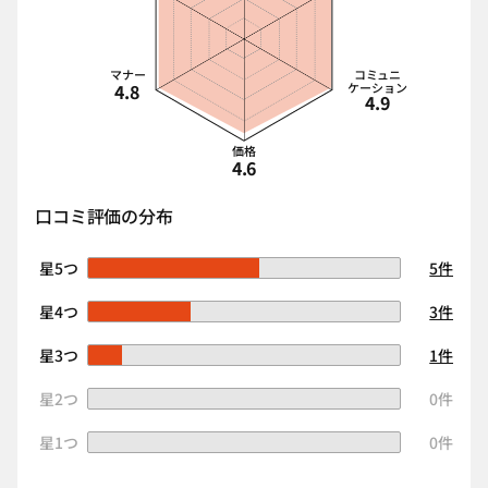
マナー
コミュニ
4.8
ケーション
4.9
価格
4.6
口コミ評価の分布
星5つ
5件
星4つ
3件
星3つ
1件
星2つ
0件
星1つ
0件