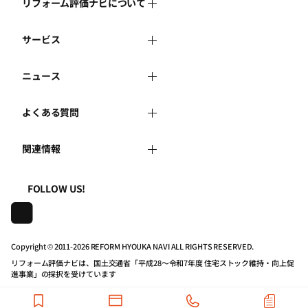
リフォーム評価ナビについて
サービス
リフォーム評価ナビとは
ニュース
リフォーム会社を探す
運営体制
よくある質問
新着情報
リフォーム事例を見る
はじめての方へ
関連情報
よくある質問
講習会・セミナー
リフォームを相談する
事務局へのお問い合せ
一般財団法人住まいづくりナビセンター
利用規約
FOLLOW US!
連携機関・企業・団体トピックス
リフォームを学ぶ
地域の相談窓口のみなさまへ
株式会社日本建築住宅センター
プライバシーポリシー
動画で学べるリフォームの基礎知識
リフォーム会社一覧
Copyright © 2011-
2026 REFORM HYOUKA NAVI ALL RIGHTS RESERVED.
リフォーム評価ナビは、国土交通省「平成28～令和7年度 住宅ストック維持・向上促
動作推奨環境について
マイページの活用
住宅関連機関リンク集
進事業」の採択を受けています
公式バナーのダウンロード