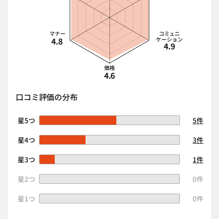
マナー
コミュニ
4.8
ケーション
4.9
価格
4.6
口コミ評価の分布
星5つ
5件
星4つ
3件
星3つ
1件
星2つ
0件
星1つ
0件