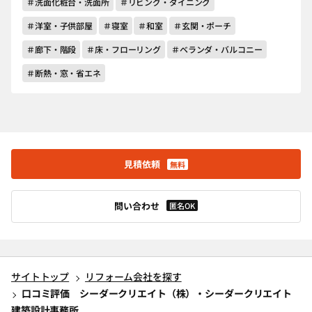
＃洗面化粧台・洗面所
＃リビング・ダイニング
＃洋室・子供部屋
＃寝室
＃和室
＃玄関・ポーチ
＃廊下・階段
＃床・フローリング
＃ベランダ・バルコニー
＃断熱・窓・省エネ
見積依頼
無料
問い合わせ
匿名OK
サイトトップ
リフォーム会社を探す
口コミ評価 シーダークリエイト（株）・シーダークリエイト
建築設計事務所