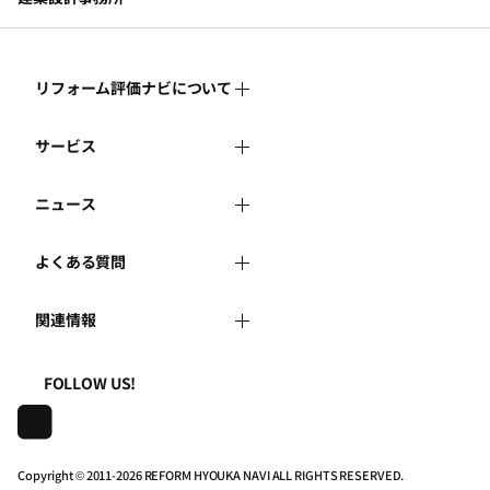
リフォーム評価ナビについて
サービス
リフォーム評価ナビとは
ニュース
リフォーム会社を探す
運営体制
よくある質問
新着情報
リフォーム事例を見る
はじめての方へ
関連情報
よくある質問
講習会・セミナー
リフォームを相談する
事務局へのお問い合せ
一般財団法人住まいづくりナビセンター
利用規約
FOLLOW US!
連携機関・企業・団体トピックス
リフォームを学ぶ
地域の相談窓口のみなさまへ
株式会社日本建築住宅センター
プライバシーポリシー
動画で学べるリフォームの基礎知識
リフォーム会社一覧
Copyright © 2011-
2026 REFORM HYOUKA NAVI ALL RIGHTS RESERVED.