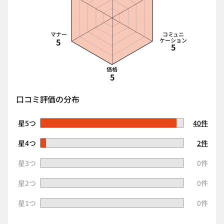
マナー
コミュニ
5
ケーション
5
価格
5
口コミ評価の分布
星5つ
40件
星4つ
2件
星3つ
0件
星2つ
0件
星1つ
0件