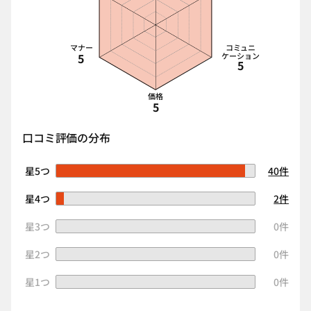
マナー
コミュニ
5
ケーション
5
価格
5
口コミ評価の分布
星5つ
40件
星4つ
2件
星3つ
0件
星2つ
0件
星1つ
0件