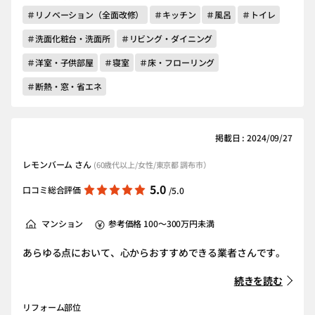
＃リノベーション（全面改修）
＃キッチン
＃風呂
＃トイレ
＃洗面化粧台・洗面所
＃リビング・ダイニング
＃洋室・子供部屋
＃寝室
＃床・フローリング
＃断熱・窓・省エネ
掲載日 : 2024/09/27
レモンバーム さん
(60歳代以上/女性/東京都 調布市）
5.0
口コミ総合評価
/5.0
マンション
参考価格 100～300万円未満
あらゆる点において、心からおすすめできる業者さんです。
続きを読む
リフォーム部位