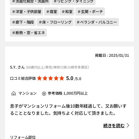
＃洗面化粧台・洗面所
＃リビング・ダイニング
＃洋室・子供部屋
＃寝室
＃和室
＃玄関・ポーチ
＃廊下・階段
＃床・フローリング
＃ベランダ・バルコニー
＃断熱・窓・省エネ
掲載日 : 2025/01/31
S.Y. さん
(60歳代以上/男性/神奈川県 川崎市多摩区）
5.0
口コミ総合評価
/5.0
マンション
参考価格 1,000万円以上
息子がマンションリフォーム後10数年経過して、又お願いす
ることとなりました。気持ちよく対応して頂きました。
続きを読む
リフォーム部位