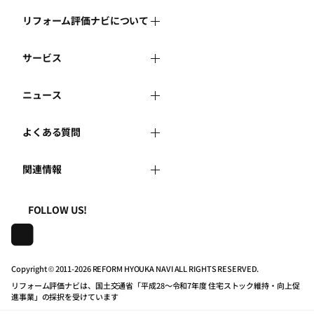
リフォーム評価ナビについて
サービス
リフォーム評価ナビとは
ニュース
リフォーム会社を探す
運営体制
よくある質問
新着情報
リフォーム事例を見る
はじめての方へ
関連情報
よくある質問
講習会・セミナー
リフォームを相談する
事務局へのお問い合せ
一般財団法人住まいづくりナビセンター
利用規約
FOLLOW US!
連携機関・企業・団体トピックス
リフォームを学ぶ
地域の相談窓口のみなさまへ
株式会社日本建築住宅センター
プライバシーポリシー
動画で学べるリフォームの基礎知識
リフォーム会社一覧
Copyright © 2011-
2026 REFORM HYOUKA NAVI ALL RIGHTS RESERVED.
リフォーム評価ナビは、国土交通省「平成28～令和7年度 住宅ストック維持・向上促
動作推奨環境について
マイページの活用
住宅関連機関リンク集
進事業」の採択を受けています