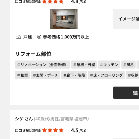
4.8
口コミ総合評価
/5.0
イメージ
戸建
参考価格 1,000万円以上
リフォーム部位
＃リノベーション（全面改修）
＃屋根・外壁
＃キッチン
＃風呂
＃和室
＃玄関・ポーチ
＃廊下・階段
＃床・フローリング
＃収納
続
シゲ さん
(40歳代/男性/宮城県 塩竈市）
4.5
口コミ総合評価
/5.0