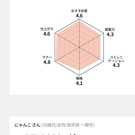
おすすめ度
4.6
仕上がり
提案力
4.6
4.3
マナー
コミュニ
4.8
ケーション
4.3
価格
4.1
にゃんこ さん
(30歳代/女性/岩手県 一関市）