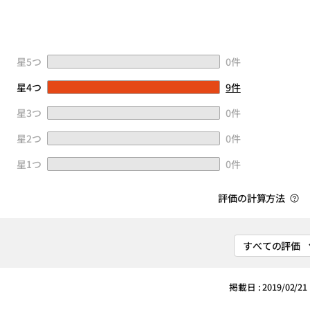
星5つ
0件
星4つ
9件
星3つ
0件
星2つ
0件
星1つ
0件
評価の計算方法
掲載日 : 2019/02/21