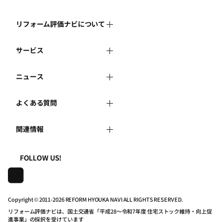
リフォーム評価ナビについて
サービス
リフォーム評価ナビとは
ニュース
リフォーム会社を探す
運営体制
よくある質問
新着情報
リフォーム事例を見る
はじめての方へ
関連情報
よくある質問
講習会・セミナー
リフォームを相談する
事務局へのお問い合せ
一般財団法人住まいづくりナビセンター
利用規約
FOLLOW US!
連携機関・企業・団体トピックス
リフォームを学ぶ
地域の相談窓口のみなさまへ
株式会社日本建築住宅センター
プライバシーポリシー
動画で学べるリフォームの基礎知識
リフォーム会社一覧
Copyright © 2011-
2026 REFORM HYOUKA NAVI ALL RIGHTS RESERVED.
リフォーム評価ナビは、国土交通省「平成28～令和7年度 住宅ストック維持・向上促
動作推奨環境について
マイページの活用
住宅関連機関リンク集
進事業」の採択を受けています