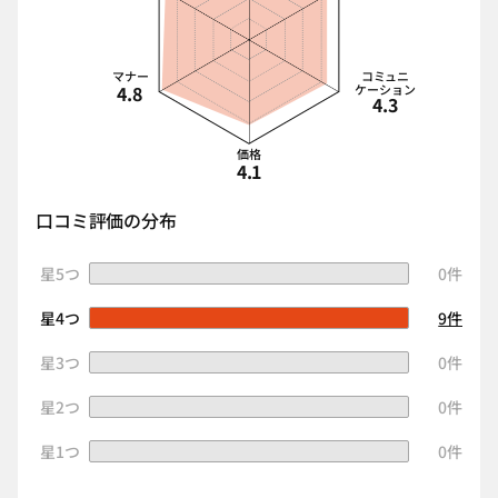
マナー
コミュニ
4.8
ケーション
4.3
価格
4.1
口コミ評価の分布
星5つ
0件
星4つ
9件
星3つ
0件
星2つ
0件
星1つ
0件