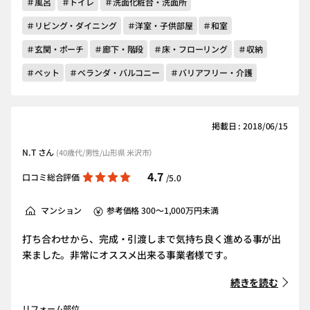
＃風呂
＃トイレ
＃洗面化粧台・洗面所
＃リビング・ダイニング
＃洋室・子供部屋
＃和室
＃玄関・ポーチ
＃廊下・階段
＃床・フローリング
＃収納
＃ペット
＃ベランダ・バルコニー
＃バリアフリー・介護
掲載日 : 2018/06/15
N.T さん
(40歳代/男性/山形県 米沢市）
4.7
口コミ総合評価
/5.0
マンション
参考価格 300～1,000万円未満
打ち合わせから、完成・引渡しまで気持ち良く進める事が出
来ました。非常にオススメ出来る事業者様です。
続きを読む
リフォーム部位