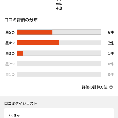
価格
4.8
口コミ評価の分布
星5つ
6件
星4つ
7件
星3つ
1件
星2つ
0件
星1つ
0件
評価の計算方法
口コミダイジェスト
RK さん