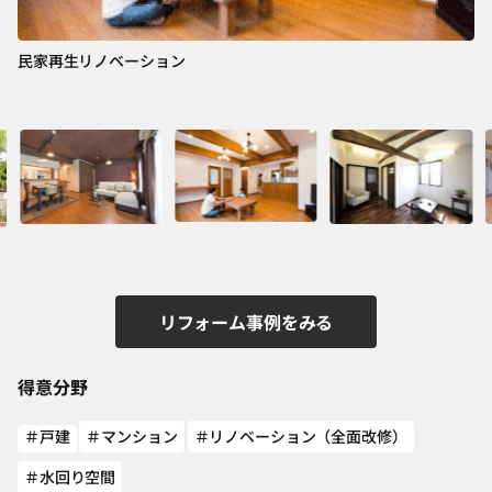
民家再生リノベーション
和
リフォーム事例をみる
得意分野
＃戸建
＃マンション
＃リノベーション（全面改修）
＃水回り空間