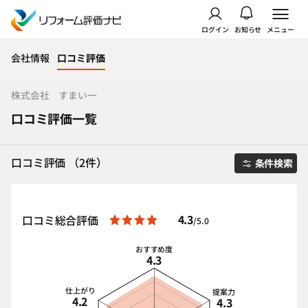
ログイン
お知らせ
メニュー
会社情報
口コミ評価
株式会社 すまい一
口コミ評価一覧
口コミ評価 （2件）
条件検索
4.3
口コミ総合評価
/5.0
おすすめ度
4.3
仕上がり
提案力
4.2
4.3