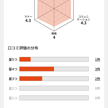
マナー
コミュニ
4.3
ケーション
4.3
価格
4
口コミ評価の分布
星5つ
1件
星4つ
3件
星3つ
2件
星2つ
0件
星1つ
0件