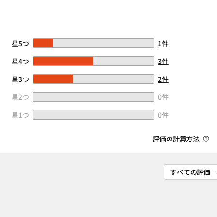
星5つ
1件
星4つ
3件
星3つ
2件
星2つ
0件
星1つ
0件
評価の計算方法