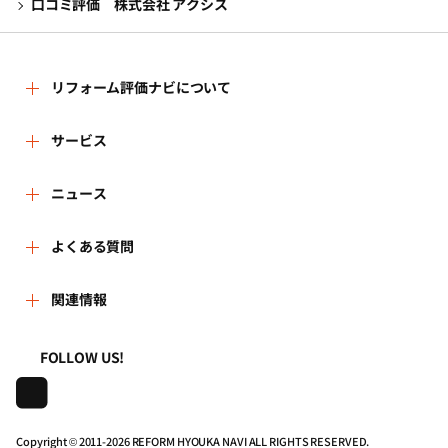
口コミ評価 株式会社 アクシス
リフォーム評価ナビについて
リフォーム評価ナビとは
サービス
リフォーム会社を探す
ニュース
運営体制
新着情報
よくある質問
リフォーム事例を見る
はじめての方へ
よくある質問
関連情報
講習会・セミナー
リフォームを相談する
事務局へのお問い合せ
一般財団法人住まいづくりナビセンター
利用規約
FOLLOW US!
連携機関・企業・団体トピックス
リフォームを学ぶ
地域の相談窓口のみなさまへ
株式会社日本建築住宅センター
プライバシーポリシー
動画で学べるリフォームの基礎知識
リフォーム会社一覧
Copyright © 2011-
2026 REFORM HYOUKA NAVI ALL RIGHTS RESERVED.