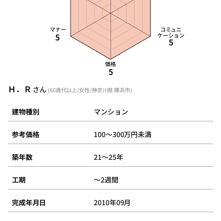
マナー
コミュニ
5
ケーション
5
価格
5
Ｈ．Ｒ
さん
(60歳代以上/女性/神奈川県 横浜市)
建物種別
マンション
参考価格
100～300万円未満
築年数
21～25年
工期
～2週間
完成年月日
2010年09月