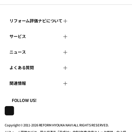
リフォーム評価ナビについて
サービス
リフォーム評価ナビとは
ニュース
リフォーム会社を探す
運営体制
よくある質問
新着情報
リフォーム事例を見る
はじめての方へ
関連情報
よくある質問
講習会・セミナー
リフォームを相談する
事務局へのお問い合せ
一般財団法人住まいづくりナビセンター
利用規約
FOLLOW US!
連携機関・企業・団体トピックス
リフォームを学ぶ
地域の相談窓口のみなさまへ
株式会社日本建築住宅センター
プライバシーポリシー
動画で学べるリフォームの基礎知識
リフォーム会社一覧
Copyright © 2011-
2026 REFORM HYOUKA NAVI ALL RIGHTS RESERVED.