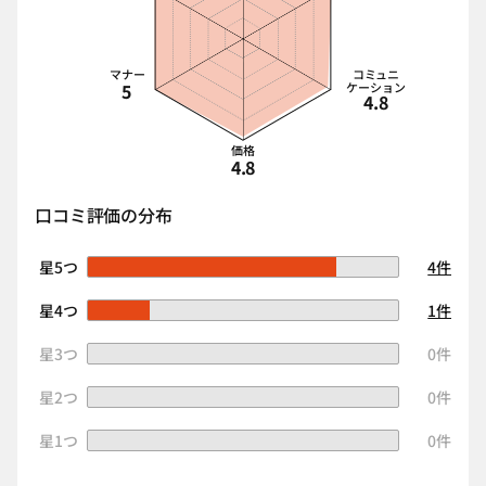
マナー
コミュニ
5
ケーション
4.8
価格
4.8
口コミ評価の分布
星5つ
4件
星4つ
1件
星3つ
0件
星2つ
0件
星1つ
0件