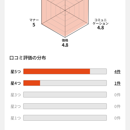
マナー
コミュニ
5
ケーション
4.8
価格
4.8
口コミ評価の分布
星5つ
4件
星4つ
1件
星3つ
0件
星2つ
0件
星1つ
0件