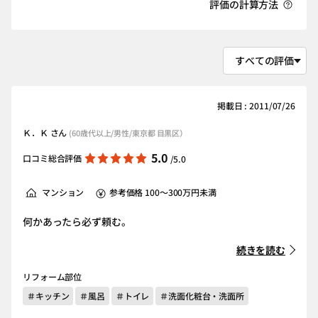
評価の計算方法
掲載日 : 2011/07/26
Ｋ．Ｋ さん
(60歳代以上/男性/東京都 目黒区）
5.0
口コミ総合評価
/5.0
マンション
参考価格 100～300万円未満
何かあったら必ず頼む。
続きを読む
リフォーム部位
＃キッチン
＃風呂
＃トイレ
＃洗面化粧台・洗面所