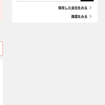
屋根・外壁・防
外構・造園
「住宅リフォーム事業者団体
有限会社エコ・エネルギー
ミサワリフォーム近畿株
水工事
川西市
川辺郡猪名川町
登録制度」に登録している事
保存した会社をみる
部
業者
耐震改修
断熱改修（断熱
神崎郡市川町
神崎郡神河町
材、窓、ガラ
履歴をみる
ス）
マークの意味
神崎郡福崎町
神戸市北区
省エネ・創エ
バリアフリー・
神戸市須磨区
神戸市垂水区
ネ・蓄エネ
介護リフォーム
「地方自治体におけるリ
フォーム事業者登録制度」等
デザインリノ
スケルトンリ
神戸市中央区
神戸市長田区
に登録している事業者
ベーション
フォーム
神戸市灘区
神戸市西区
マークの意味
二世帯住宅
ペットリフォー
ム
神戸市兵庫区
神戸市東灘区
空き家改修・活
古民家
条件をクリア
佐用郡佐用町
三田市
用
宍粟市
自然素材・健康
洲本市
防音
多可郡多可町
高砂市
条件をクリア
宝塚市
たつの市
丹波篠山市
丹波市
豊岡市
西宮市
西脇市
姫路市