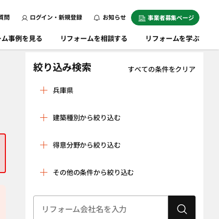
質問
ログイン・新規登録
お知らせ
事業者募集ページ
ーム事例を見る
リフォームを相談する
リフォームを学ぶ
絞り込み検索
すべての条件をクリア
兵庫県
相生市
明石市
建築種別から絞り込む
赤穂郡上郡町
赤穂市
戸建
マンション
朝来市
芦屋市
得意分野から絞り込む
条件をクリア
尼崎市
淡路市
リノベーション
水回り空間
その他の条件から絞り込む
伊丹市
揖保郡太子町
（全面改修）
設備工事（給湯
内装工事（クロ
小野市
加古川市
器・太陽光発
ス貼り・左官工
建物状況調査
耐震診断
加古郡稲美町
電、蓄電池な
加古郡播磨町
事・床の貼り替
（インスペク
ど）
えなど）
ション）
加西市
加東市