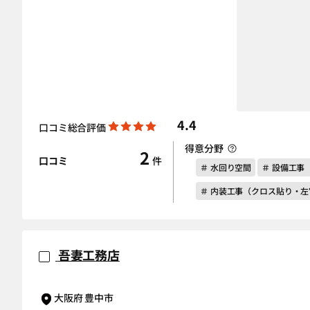
4.4
口コミ総合評価
得意分野
2
口コミ
件
＃ 水回り空間
＃ 設備工事
＃ 内装工事（クロス貼り・
吾妻工務店
大阪府 豊中市