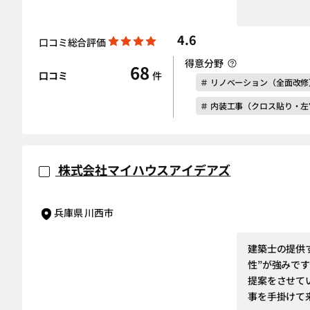
4.6
口コミ総合評価
得意分野
68
口コミ
件
＃ リノベーション（全面改修
＃ 内装工事（クロス貼り・
株式会社マイハウスアイデアズ
兵庫県 川西市
建築士の提供
性”が強みで
提案をさせて
事を手掛けて