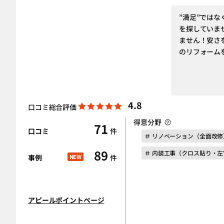
”満足”では
を探していま
ません！安さ
のリフォーム
4.8
口コミ総合評価
得意分野
71
口コミ
件
＃ リノベーション（全面改修
89
＃ 内装工事（クロス貼り・
事例
NEW
件
アピールポイントページ