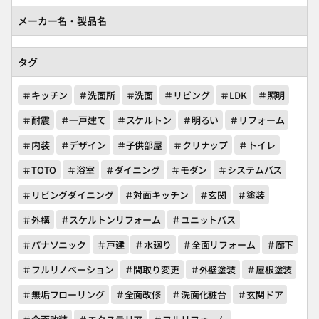
メーカー名・製品名
タグ
＃キッチン
＃洗面所
＃洗面
＃リビング
＃LDK
＃照明
＃耐震
＃一戸建て
＃スケルトン
＃明るい
＃リフォーム
＃内装
＃デザイン
＃子供部屋
＃クリナップ
＃トイレ
＃TOTO
＃浴室
＃ダイニング
＃モダン
＃システムバス
＃リビングダイニング
＃対面キッチン
＃玄関
＃塗装
＃外構
＃スケルトンリフォーム
＃ユニットバス
＃パナソニック
＃戸建
＃水廻り
＃全面リフォーム
＃廊下
＃フルリノベーション
＃間取り変更
＃外壁塗装
＃屋根塗装
＃無垢フローリング
＃全面改修
＃洗面化粧台
＃玄関ドア