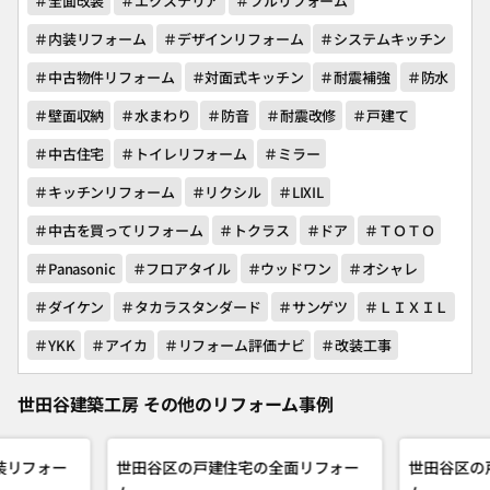
＃全面改装
＃エクステリア
＃フルリフォーム
＃内装リフォーム
＃デザインリフォーム
＃システムキッチン
＃中古物件リフォーム
＃対面式キッチン
＃耐震補強
＃防水
＃壁面収納
＃水まわり
＃防音
＃耐震改修
＃戸建て
＃中古住宅
＃トイレリフォーム
＃ミラー
＃キッチンリフォーム
＃リクシル
＃LIXIL
＃中古を買ってリフォーム
＃トクラス
＃ドア
＃ＴＯＴＯ
＃Panasonic
＃フロアタイル
＃ウッドワン
＃オシャレ
＃ダイケン
＃タカラスタンダード
＃サンゲツ
＃ＬＩＸＩＬ
＃YKK
＃アイカ
＃リフォーム評価ナビ
＃改装工事
世田谷建築工房 その他のリフォーム事例
装リフォー
世田谷区の戸建住宅の全面リフォー
世田谷区の