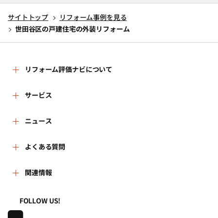
サイトトップ
リフォーム事例を見る
世田谷区の戸建住宅の外装リフォーム
リフォーム評価ナビについて
リフォーム評価ナビとは
サービス
リフォーム会社を探す
ニュース
運営体制
新着情報
よくある質問
リフォーム事例を見る
はじめての方へ
よくある質問
関連情報
講習会・セミナー
リフォームを相談する
事務局へのお問い合せ
一般財団法人住まいづくりナビセンター
利用規約
FOLLOW US!
連携機関・企業・団体トピックス
リフォームを学ぶ
地域の相談窓口のみなさまへ