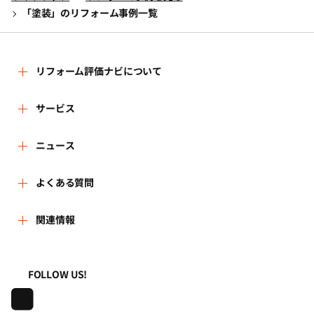
「塗装」のリフォーム事例一覧
リフォーム評価ナビについて
リフォーム評価ナビとは
サービス
運営体制
リフォーム会社を探す
ニュース
はじめての方へ
リフォーム事例を見る
新着情報
よくある質問
事務局へのお問い合せ
リフォームを相談する
講習会・セミナー
よくある質問
関連情報
地域の相談窓口のみなさまへ
リフォームを学ぶ
連携機関・企業・団体トピックス
利用規約
一般財団法人住まいづくりナビセンター
FOLLOW US!
リフォーム会社一覧
動画で学べるリフォームの基礎知識
プライバシーポリシー
株式会社日本建築住宅センター