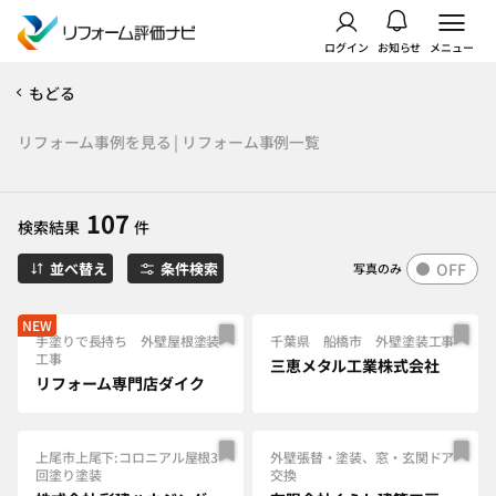
ログイン
お知らせ
メニュー
もどる
リフォーム事例を見る | リフォーム事例一覧
107
検索結果
件
OFF
並べ替え
条件検索
写真のみ
NEW
手塗りで長持ち 外壁屋根塗装
千葉県 船橋市 外壁塗装工事
工事
三恵メタル工業株式会社
リフォーム専門店ダイク
上尾市上尾下:コロニアル屋根3
外壁張替・塗装、窓・玄関ドア
回塗り塗装
交換