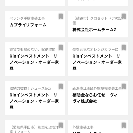
ベランダ手摺塗装工事
【越谷市】クロゼットドアの設
置
カプライリフォーム
株式会社ホームチームZ
賃貸でも諦めない、収納空間
壁を元気なオレンジカラーに
Rinインベストメント｜リ
Rinインベストメント｜リ
ノベーション・オーダー家
ノベーション・オーダー家
具
具
収納力抜群！シューズbox
新潟市江南区外壁屋根塗装工事
Rinインベストメント｜リ
補助金ならお任せ ヴィ
ノベーション・オーダー家
ヴィ株式会社
具
【愛知県半田市】和室をぷち洋
外壁塗装工事
室リフォーム