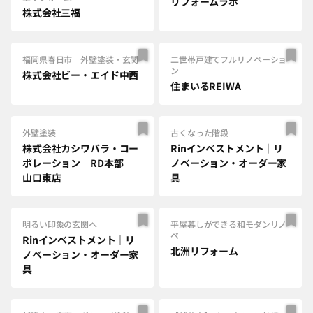
リフォームラボ
株式会社三福
福岡県春日市 外壁塗装・玄関
二世帯戸建てフルリノベーショ
ン
株式会社ビー・エイド中西
住まいるREIWA
外壁塗装
古くなった階段
株式会社カシワバラ・コー
Rinインベストメント｜リ
ポレーション RD本部
ノベーション・オーダー家
山口東店
具
明るい印象の玄関へ
平屋暮しができる和モダンリノ
ベ
Rinインベストメント｜リ
北洲リフォーム
ノベーション・オーダー家
具