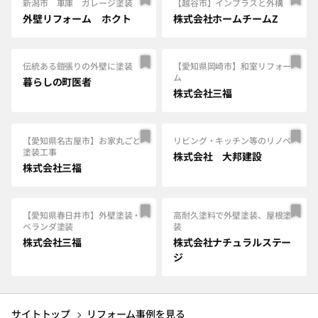
新潟市 車庫 ガレージ塗装
【越谷市】インプラスと外構
外壁リフォーム ホクト
株式会社ホームチームZ
伝統ある鎧張りの外壁に塗装
【愛知県岡崎市】和室リフォー
ム
暮らしの町医者
株式会社三福
【愛知県名古屋市】お家丸ごと
リビング・キッチン等のリノベ
塗装工事
株式会社 大邦建設
株式会社三福
【愛知県春日井市】外壁塗装・
高耐久塗料で外壁塗装、屋根塗
ベランダ塗装
装
株式会社三福
株式会社ナチュラルステー
ジ
サイトトップ
リフォーム事例を見る