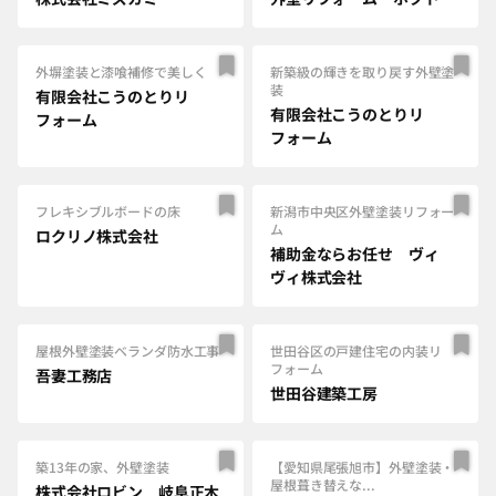
外塀塗装と漆喰補修で美しく
新築級の輝きを取り戻す外壁塗
装
有限会社こうのとりリ
有限会社こうのとりリ
フォーム
フォーム
フレキシブルボードの床
新潟市中央区外壁塗装リフォー
ム
ロクリノ株式会社
補助金ならお任せ ヴィ
ヴィ株式会社
屋根外壁塗装ベランダ防水工事
世田谷区の戸建住宅の内装リ
フォーム
吾妻工務店
世田谷建築工房
築13年の家、外壁塗装
【愛知県尾張旭市】外壁塗装・
屋根葺き替えな...
株式会社ロビン 岐阜正木