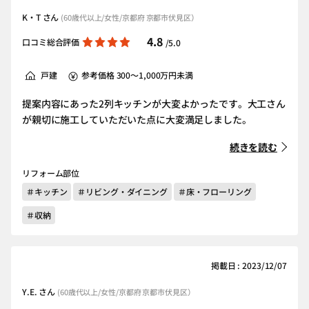
K・T さん
(60歳代以上/女性/京都府 京都市伏見区）
4.8
口コミ総合評価
/5.0
戸建
参考価格 300～1,000万円未満
提案内容にあった2列キッチンが大変よかったです。大工さん
が親切に施工していただいた点に大変満足しました。
続きを読む
リフォーム部位
＃キッチン
＃リビング・ダイニング
＃床・フローリング
＃収納
掲載日 : 2023/12/07
Y.E. さん
(60歳代以上/女性/京都府 京都市伏見区）