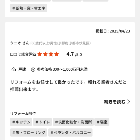
＃断熱・窓・省エネ
掲載日 : 2025/04/23
クニオ さん
(60歳代以上/男性/京都府 京都市伏見区）
4.7
口コミ総合評価
/5.0
戸建
参考価格 300～1,000万円未満
リフォームをお任せして良かったです。頼れる業者さんだと
推薦出来ます。
続きを読む
リフォーム部位
＃キッチン
＃トイレ
＃洗面化粧台・洗面所
＃寝室
＃床・フローリング
＃ベランダ・バルコニー