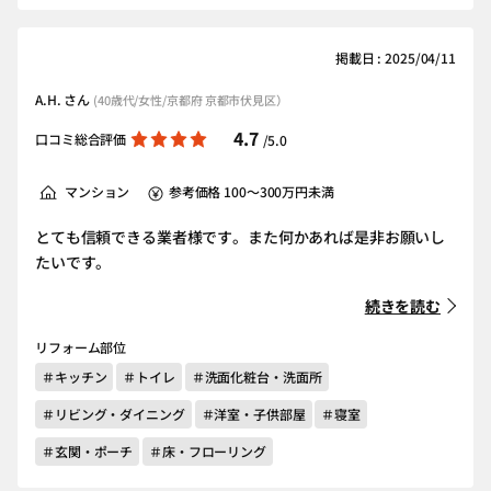
掲載日 : 2025/04/11
A.H. さん
(40歳代/女性/京都府 京都市伏見区）
4.7
口コミ総合評価
/5.0
マンション
参考価格 100～300万円未満
とても信頼できる業者様です。また何かあれば是非お願いし
たいです。
続きを読む
リフォーム部位
＃キッチン
＃トイレ
＃洗面化粧台・洗面所
＃リビング・ダイニング
＃洋室・子供部屋
＃寝室
＃玄関・ポーチ
＃床・フローリング