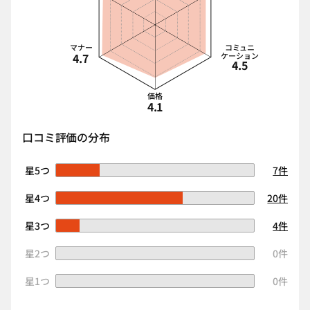
マナー
コミュニ
4.7
ケーション
4.5
価格
4.1
口コミ評価の分布
星5つ
7件
星4つ
20件
星3つ
4件
星2つ
0件
星1つ
0件