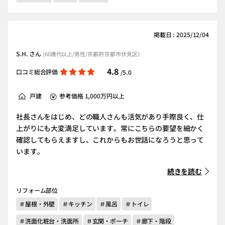
掲載日 : 2025/12/04
S.H. さん
(60歳代以上/男性/京都府 京都市伏見区）
4.8
口コミ総合評価
/5.0
戸建
参考価格 1,000万円以上
社長さんをはじめ、どの職人さんも活気があり手際良く、仕
上がりにも大変満足しています。常にこちらの要望を細かく
確認してもらえますし、これからもお世話になろうと思って
います。
続きを読む
リフォーム部位
＃屋根・外壁
＃キッチン
＃風呂
＃トイレ
＃洗面化粧台・洗面所
＃玄関・ポーチ
＃廊下・階段