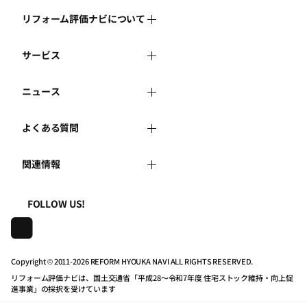
リフォーム評価ナビについて
サービス
リフォーム評価ナビとは
ニュース
リフォーム会社を探す
運営体制
よくある質問
新着情報
リフォーム事例を見る
はじめての方へ
関連情報
よくある質問
講習会・セミナー
リフォームを相談する
事務局へのお問い合せ
一般財団法人住まいづくりナビセンター
利用規約
FOLLOW US!
連携機関・企業・団体トピックス
リフォームを学ぶ
地域の相談窓口のみなさまへ
株式会社日本建築住宅センター
プライバシーポリシー
動画で学べるリフォームの基礎知識
リフォーム会社一覧
Copyright © 2011-
2026 REFORM HYOUKA NAVI ALL RIGHTS RESERVED.
リフォーム評価ナビは、国土交通省「平成28～令和7年度 住宅ストック維持・向上促
動作推奨環境について
マイページの活用
住宅関連機関リンク集
進事業」の採択を受けています