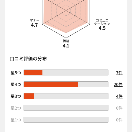
マナー
コミュニ
4.7
ケーション
4.5
価格
4.1
口コミ評価の分布
星5つ
7件
星4つ
20件
星3つ
4件
星2つ
0件
星1つ
0件