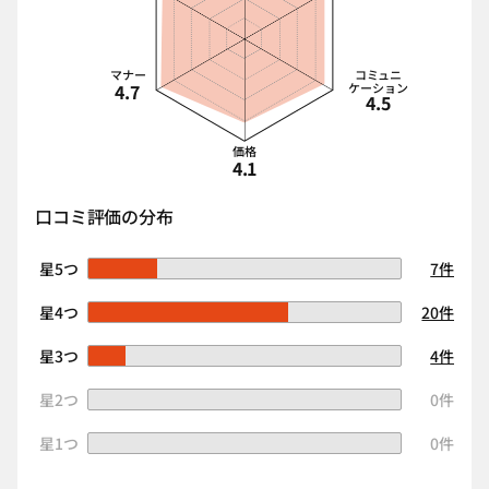
マナー
コミュニ
4.7
ケーション
4.5
価格
4.1
口コミ評価の分布
星5つ
7件
星4つ
20件
星3つ
4件
星2つ
0件
星1つ
0件