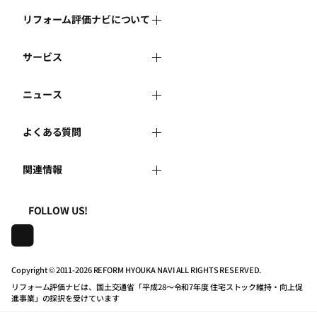
リフォーム評価ナビについて
サービス
リフォーム評価ナビとは
ニュース
リフォーム会社を探す
運営体制
よくある質問
新着情報
リフォーム事例を見る
はじめての方へ
関連情報
よくある質問
講習会・セミナー
リフォームを相談する
事務局へのお問い合せ
一般財団法人住まいづくりナビセンター
利用規約
FOLLOW US!
連携機関・企業・団体トピックス
リフォームを学ぶ
地域の相談窓口のみなさまへ
株式会社日本建築住宅センター
プライバシーポリシー
動画で学べるリフォームの基礎知識
リフォーム会社一覧
Copyright © 2011-
2026 REFORM HYOUKA NAVI ALL RIGHTS RESERVED.
リフォーム評価ナビは、国土交通省「平成28～令和7年度 住宅ストック維持・向上促
動作推奨環境について
マイページの活用
住宅関連機関リンク集
進事業」の採択を受けています