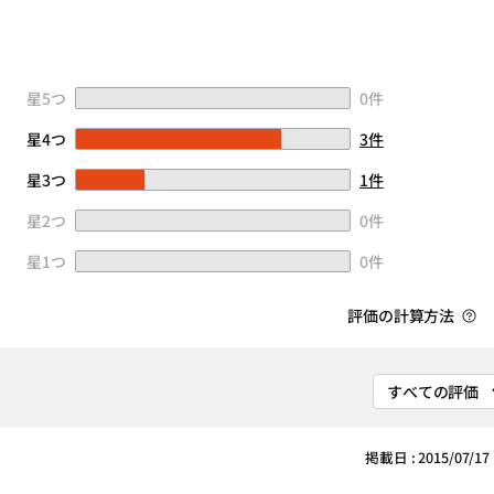
星5つ
0件
星4つ
3件
星3つ
1件
星2つ
0件
星1つ
0件
評価の計算方法
掲載日 : 2015/07/17