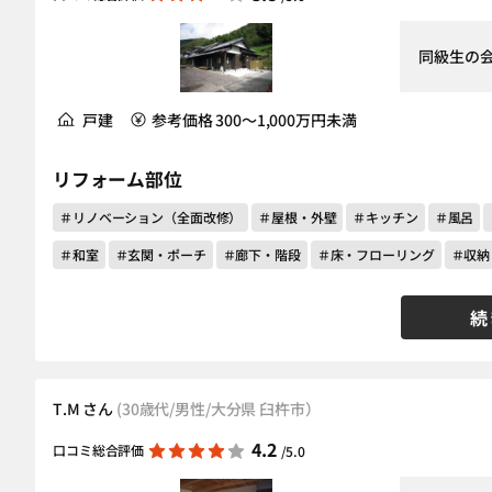
同級生の
戸建
参考価格 300～1,000万円未満
リフォーム部位
＃リノベーション（全面改修）
＃屋根・外壁
＃キッチン
＃風呂
＃和室
＃玄関・ポーチ
＃廊下・階段
＃床・フローリング
＃収納
続
T.M さん
(30歳代/男性/大分県 臼杵市）
4.2
口コミ総合評価
/5.0