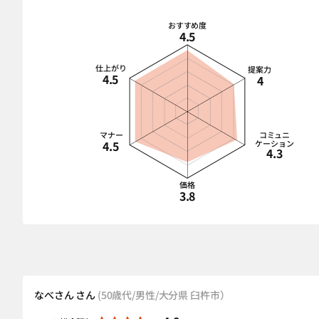
おすすめ度
4.5
仕上がり
提案力
4.5
4
マナー
コミュニ
4.5
ケーション
4.3
価格
3.8
なべさん さん
(50歳代/男性/大分県 臼杵市）