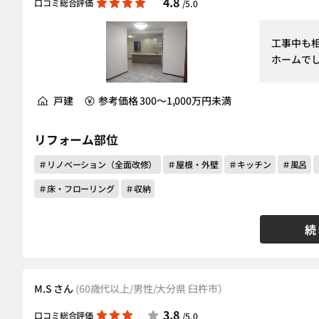
4.8
口コミ総合評価
/5.0
工事中も
ホームで
戸建
参考価格 300～1,000万円未満
リフォーム部位
＃リノベーション（全面改修）
＃屋根・外壁
＃キッチン
＃風呂
＃床・フローリング
＃収納
続
M.S さん
(60歳代以上/男性/大分県 臼杵市）
3.8
口コミ総合評価
/5.0