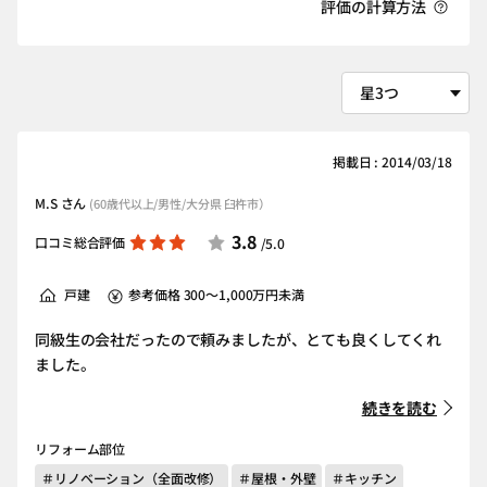
評価の計算方法
掲載日 : 2014/03/18
M.S さん
(60歳代以上/男性/大分県 臼杵市）
3.8
口コミ総合評価
/5.0
戸建
参考価格 300～1,000万円未満
同級生の会社だったので頼みましたが、とても良くしてくれ
ました。
続きを読む
リフォーム部位
＃リノベーション（全面改修）
＃屋根・外壁
＃キッチン