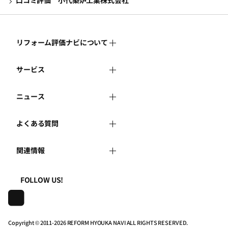
口コミ評価 小代築炉工業株式会社
リフォーム評価ナビについて
サービス
リフォーム評価ナビとは
ニュース
リフォーム会社を探す
運営体制
よくある質問
新着情報
リフォーム事例を見る
はじめての方へ
関連情報
よくある質問
講習会・セミナー
リフォームを相談する
事務局へのお問い合せ
一般財団法人住まいづくりナビセンター
利用規約
FOLLOW US!
連携機関・企業・団体トピックス
リフォームを学ぶ
地域の相談窓口のみなさまへ
株式会社日本建築住宅センター
プライバシーポリシー
動画で学べるリフォームの基礎知識
リフォーム会社一覧
Copyright © 2011-
2026 REFORM HYOUKA NAVI ALL RIGHTS RESERVED.