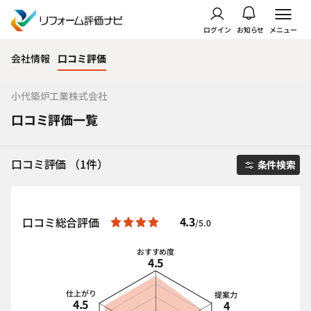
ログイン
お知らせ
メニュー
会社情報
口コミ評価
小代築炉工業株式会社
口コミ評価一覧
口コミ評価 （1件）
条件検索
4.3
口コミ総合評価
/5.0
おすすめ度
4.5
仕上がり
提案力
4.5
4