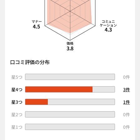
マナー
コミュニ
4.5
ケーション
4.3
価格
3.8
口コミ評価の分布
星5つ
0件
星4つ
3件
星3つ
1件
星2つ
0件
星1つ
0件