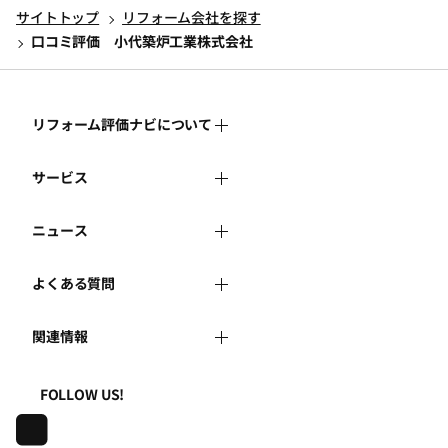
サイトトップ
リフォーム会社を探す
口コミ評価 小代築炉工業株式会社
リフォーム評価ナビについて
サービス
リフォーム評価ナビとは
ニュース
リフォーム会社を探す
運営体制
よくある質問
新着情報
リフォーム事例を見る
はじめての方へ
関連情報
よくある質問
講習会・セミナー
リフォームを相談する
事務局へのお問い合せ
一般財団法人住まいづくりナビセンター
利用規約
FOLLOW US!
連携機関・企業・団体トピックス
リフォームを学ぶ
地域の相談窓口のみなさまへ
株式会社日本建築住宅センター