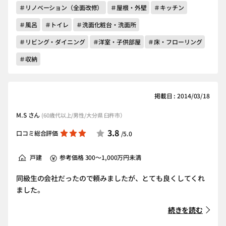
＃リノベーション（全面改修）
＃屋根・外壁
＃キッチン
＃風呂
＃トイレ
＃洗面化粧台・洗面所
＃リビング・ダイニング
＃洋室・子供部屋
＃床・フローリング
＃収納
掲載日 : 2014/03/18
M.S さん
(60歳代以上/男性/大分県 臼杵市）
3.8
口コミ総合評価
/5.0
戸建
参考価格 300～1,000万円未満
同級生の会社だったので頼みましたが、とても良くしてくれ
ました。
続きを読む