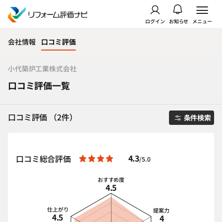
ログイン
お知らせ
メニュー
会社情報
口コミ評価
小代築炉工業株式会社
口コミ評価一覧
口コミ評価 （2件）
条件検索
4.3
口コミ総合評価
/5.0
おすすめ度
4.5
仕上がり
提案力
4.5
4