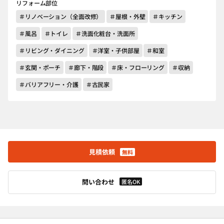
リフォーム部位
＃リノベーション（全面改修）
＃屋根・外壁
＃キッチン
＃風呂
＃トイレ
＃洗面化粧台・洗面所
＃リビング・ダイニング
＃洋室・子供部屋
＃和室
＃玄関・ポーチ
＃廊下・階段
＃床・フローリング
＃収納
＃バリアフリー・介護
＃古民家
見積依頼
無料
問い合わせ
匿名OK