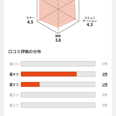
マナー
コミュニ
4.5
ケーション
4.3
価格
3.8
口コミ評価の分布
星5つ
0件
星4つ
3件
星3つ
1件
星2つ
0件
星1つ
0件