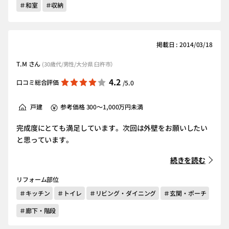
＃和室
＃収納
掲載日 : 2014/03/18
T.M さん
(30歳代/男性/大分県 臼杵市）
4.2
口コミ総合評価
/5.0
戸建
参考価格 300～1,000万円未満
完成度にとても満足しています。次回は外壁をお願いしたい
と思っています。
続きを読む
リフォーム部位
＃キッチン
＃トイレ
＃リビング・ダイニング
＃玄関・ポーチ
＃廊下・階段