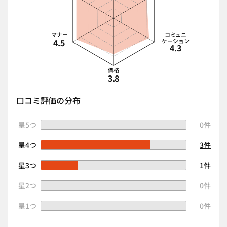
マナー
コミュニ
4.5
ケーション
4.3
価格
3.8
口コミ評価の分布
星5つ
0件
星4つ
3件
星3つ
1件
星2つ
0件
星1つ
0件