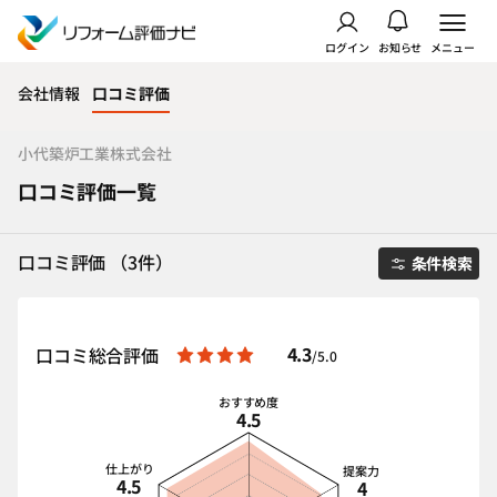
ログイン
お知らせ
メニュー
会社情報
口コミ評価
小代築炉工業株式会社
口コミ評価一覧
口コミ評価 （3件）
条件検索
4.3
口コミ総合評価
/5.0
おすすめ度
4.5
仕上がり
提案力
4.5
4