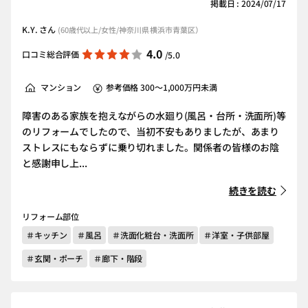
掲載日 : 2024/07/17
K.Y. さん
(60歳代以上/女性/神奈川県 横浜市青葉区）
4.0
口コミ総合評価
/5.0
マンション
参考価格 300～1,000万円未満
障害のある家族を抱えながらの水廻り(風呂・台所・洗面所)等
のリフォームでしたので、当初不安もありましたが、あまり
ストレスにもならずに乗り切れました。関係者の皆様のお陰
と感謝申し上...
続きを読む
リフォーム部位
＃キッチン
＃風呂
＃洗面化粧台・洗面所
＃洋室・子供部屋
＃玄関・ポーチ
＃廊下・階段