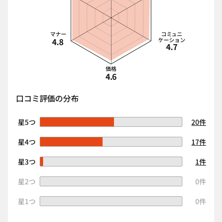
マナー
コミュニ
4.8
ケーション
4.7
価格
4.6
口コミ評価の分布
星5つ
20件
星4つ
17件
星3つ
1件
星2つ
0件
星1つ
0件