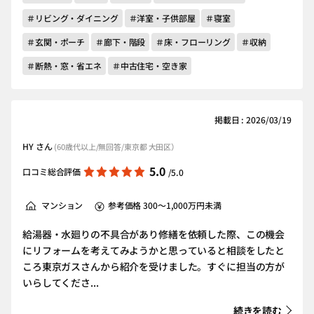
＃リビング・ダイニング
＃洋室・子供部屋
＃寝室
＃玄関・ポーチ
＃廊下・階段
＃床・フローリング
＃収納
＃断熱・窓・省エネ
＃中古住宅・空き家
掲載日 : 2026/03/19
HY さん
(60歳代以上/無回答/東京都 大田区）
5.0
口コミ総合評価
/5.0
マンション
参考価格 300～1,000万円未満
給湯器・水廻りの不具合があり修繕を依頼した際、この機会
にリフォームを考えてみようかと思っていると相談をしたと
ころ東京ガスさんから紹介を受けました。すぐに担当の方が
いらしてくださ...
続きを読む