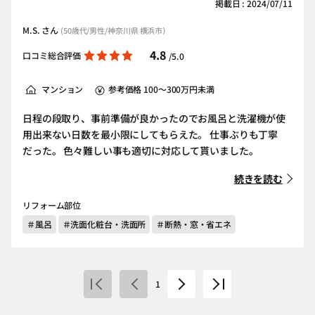
掲載日 : 2024/07/11
M.S. さん
(50歳代/男性/神奈川県 横浜市）
4.8
口コミ総合評価
/5.0
マンション
参考価格 100～300万円未満
日程の段取り、事前準備が良かったのでお風呂と洗濯機が使
用出来ない日数を最小限にしてもらえた。 仕事ぶりも丁寧
だった。 色々難しい事も適切に対応して貰いました。
続きを読む
リフォーム部位
＃風呂
＃洗面化粧台・洗面所
＃断熱・窓・省エネ
1