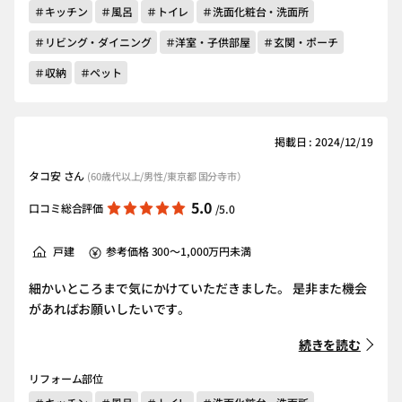
＃キッチン
＃風呂
＃トイレ
＃洗面化粧台・洗面所
＃リビング・ダイニング
＃洋室・子供部屋
＃玄関・ポーチ
＃収納
＃ペット
掲載日 : 2024/12/19
タコ安 さん
(60歳代以上/男性/東京都 国分寺市）
5.0
口コミ総合評価
/5.0
戸建
参考価格 300～1,000万円未満
細かいところまで気にかけていただきました。 是非また機会
があればお願いしたいです。
続きを読む
リフォーム部位