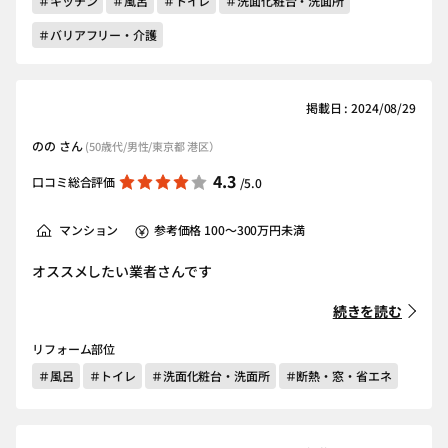
＃キッチン
＃風呂
＃トイレ
＃洗面化粧台・洗面所
＃バリアフリー・介護
掲載日 : 2024/08/29
のの さん
(50歳代/男性/東京都 港区）
4.3
口コミ総合評価
/5.0
マンション
参考価格 100～300万円未満
オススメしたい業者さんです
続きを読む
リフォーム部位
＃風呂
＃トイレ
＃洗面化粧台・洗面所
＃断熱・窓・省エネ