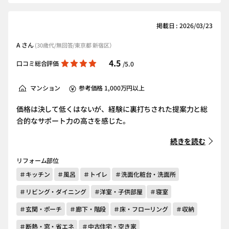
掲載日 : 2026/03/23
A さん
(30歳代/無回答/東京都 新宿区）
4.5
口コミ総合評価
/5.0
マンション
参考価格 1,000万円以上
価格は決して低くはないが、経験に裏打ちされた提案力と総
合的なサポート力の高さを感じた。
続きを読む
リフォーム部位
＃キッチン
＃風呂
＃トイレ
＃洗面化粧台・洗面所
＃リビング・ダイニング
＃洋室・子供部屋
＃寝室
＃玄関・ポーチ
＃廊下・階段
＃床・フローリング
＃収納
＃断熱・窓・省エネ
＃中古住宅・空き家