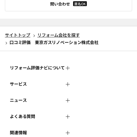
問い合わせ
匿名OK
サイトトップ
リフォーム会社を探す
口コミ評価 東京ガスリノベーション株式会社
リフォーム評価ナビについて
サービス
リフォーム評価ナビとは
ニュース
リフォーム会社を探す
運営体制
よくある質問
新着情報
リフォーム事例を見る
はじめての方へ
関連情報
よくある質問
講習会・セミナー
リフォームを相談する
事務局へのお問い合せ