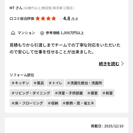
MT さん
(60歳代以上/無回答/東京都 江東区）
4.8
口コミ総合評価
/5.0
マンション
参考価格 1,000万円以上
見積もりから引渡しまでチームでの丁寧な対応をいただいた
ので安心して仕事を任せることが出来ました。
続きを読む
リフォーム部位
＃キッチン
＃風呂
＃トイレ
＃洗面化粧台・洗面所
＃リビング・ダイニング
＃洋室・子供部屋
＃寝室
＃和室
＃床・フローリング
＃収納
＃断熱・窓・省エネ
掲載日 : 2025/12/10