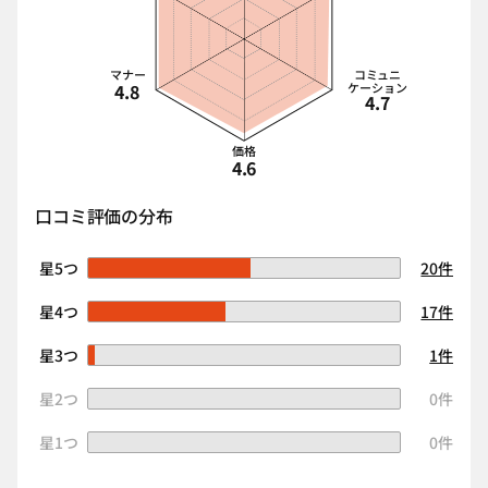
マナー
コミュニ
4.8
ケーション
4.7
価格
4.6
口コミ評価の分布
星5つ
20件
星4つ
17件
星3つ
1件
星2つ
0件
星1つ
0件