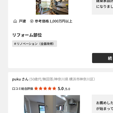
建築家設
になりま
戸建
参考価格 1,000万円以上
リフォーム部位
＃リノベーション（全面改修）
続
puku さん
(50歳代/無回答/神奈川県 横浜市神奈川区）
5.0
口コミ総合評価
/5.0
お薦めし
が始まっ