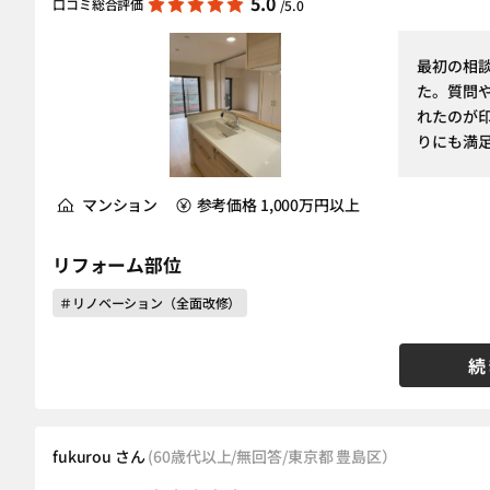
5.0
口コミ総合評価
/5.0
最初の相
た。質問
れたのが
りにも満足
マンション
参考価格 1,000万円以上
リフォーム部位
＃リノベーション（全面改修）
続
fukurou さん
(60歳代以上/無回答/東京都 豊島区）