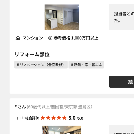
担当者と
た。
マンション
参考価格 1,000万円以上
リフォーム部位
＃リノベーション（全面改修）
＃断熱・窓・省エネ
続
E さん
(60歳代以上/無回答/東京都 豊島区）
5.0
口コミ総合評価
/5.0