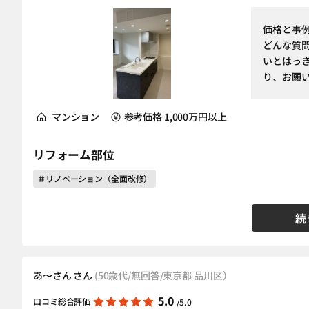
価格と事
どんな質
いとはっ
り、お願い
マンション
参考価格 1,000万円以上
リフォーム部位
＃リノベーション（全面改修）
続
あ〜さん さん
(50歳代/無回答/東京都 品川区）
5.0
口コミ総合評価
/5.0