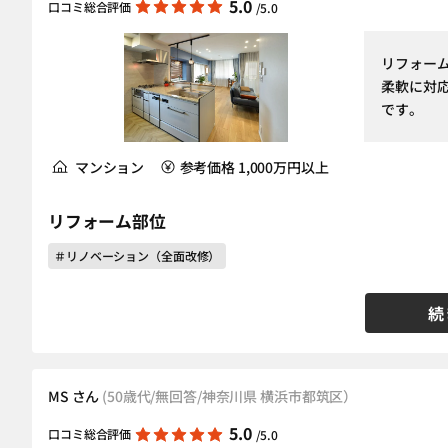
5.0
口コミ総合評価
/5.0
リフォー
柔軟に対
です。
マンション
参考価格 1,000万円以上
リフォーム部位
＃リノベーション（全面改修）
続
MS さん
(50歳代/無回答/神奈川県 横浜市都筑区）
5.0
口コミ総合評価
/5.0