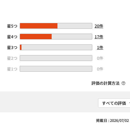
星5つ
20件
星4つ
17件
星3つ
1件
星2つ
0件
星1つ
0件
評価の計算方法
掲載日 : 2026/07/02