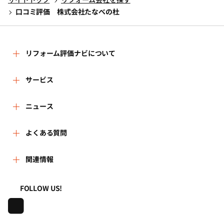
口コミ評価 株式会社たなべの杜
リフォーム評価ナビについて
リフォーム評価ナビとは
サービス
リフォーム会社を探す
ニュース
運営体制
新着情報
よくある質問
リフォーム事例を見る
はじめての方へ
よくある質問
関連情報
講習会・セミナー
リフォームを相談する
事務局へのお問い合せ
一般財団法人住まいづくりナビセンター
利用規約
FOLLOW US!
連携機関・企業・団体トピックス
リフォームを学ぶ
地域の相談窓口のみなさまへ
株式会社日本建築住宅センター
プライバシーポリシー
動画で学べるリフォームの基礎知識
リフォーム会社一覧