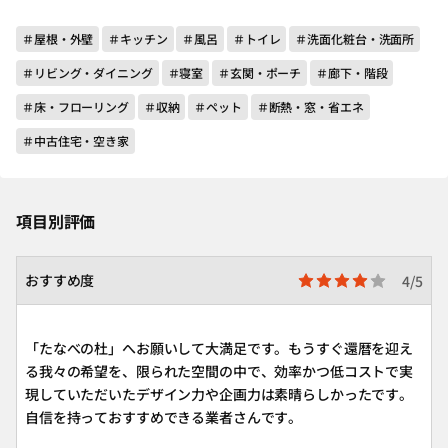
＃屋根・外壁
＃キッチン
＃風呂
＃トイレ
＃洗面化粧台・洗面所
＃リビング・ダイニング
＃寝室
＃玄関・ポーチ
＃廊下・階段
＃床・フローリング
＃収納
＃ペット
＃断熱・窓・省エネ
＃中古住宅・空き家
項目別評価
おすすめ度
4/5
「たなべの杜」へお願いして大満足です。もうすぐ還暦を迎え
る我々の希望を、限られた空間の中で、効率かつ低コストで実
現していただいたデザイン力や企画力は素晴らしかったです。
自信を持っておすすめできる業者さんです。