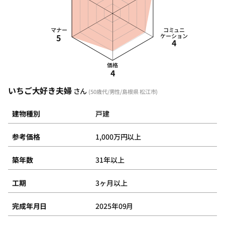
マナー
コミュニ
5
ケーション
4
価格
4
いちご大好き夫婦
さん
(50歳代/男性/島根県 松江市)
建物種別
戸建
参考価格
1,000万円以上
築年数
31年以上
工期
3ヶ月以上
完成年月日
2025年09月