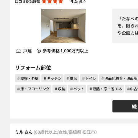
4.5
口コミ総合評価
/5.0
「たなべ
を、限ら
や企画力
戸建
参考価格 1,000万円以上
リフォーム部位
＃屋根・外壁
＃キッチン
＃風呂
＃トイレ
＃洗面化粧台・洗面所
＃床・フローリング
＃収納
＃ペット
＃断熱・窓・省エネ
＃中古
続
ミル さん
(60歳代以上/女性/島根県 松江市）