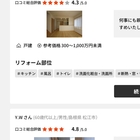
4.3
口コミ総合評価
/5.0
何事にも
すめいた
戸建
参考価格 300～1,000万円未満
リフォーム部位
＃キッチン
＃風呂
＃トイレ
＃洗面化粧台・洗面所
＃断熱・窓・
続
Y.W さん
(60歳代以上/男性/島根県 松江市）
4.8
口コミ総合評価
/5.0