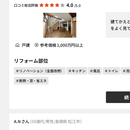
4.0
口コミ総合評価
/5.0
建てかえ
をよく見
戸建
参考価格 1,000万円以上
リフォーム部位
＃リノベーション（全面改修）
＃キッチン
＃風呂
＃トイレ
＃洗
＃断熱・窓・省エネ
続
A.N さん
(50歳代/男性/島根県 松江市）