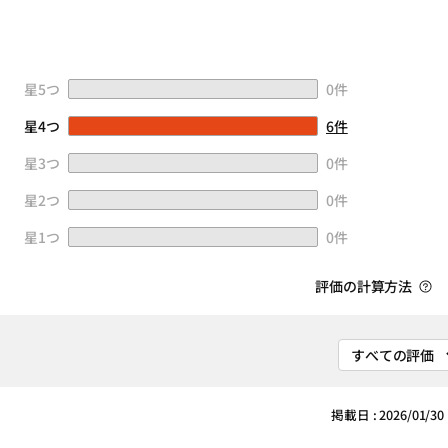
星5つ
0件
星4つ
6件
星3つ
0件
星2つ
0件
星1つ
0件
評価の計算方法
掲載日 : 2026/01/30