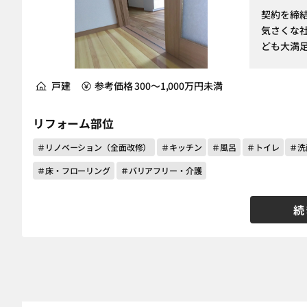
契約を締
気さくな
ども大満
戸建
参考価格 300～1,000万円未満
リフォーム部位
＃リノベーション（全面改修）
＃キッチン
＃風呂
＃トイレ
＃洗
＃床・フローリング
＃バリアフリー・介護
続