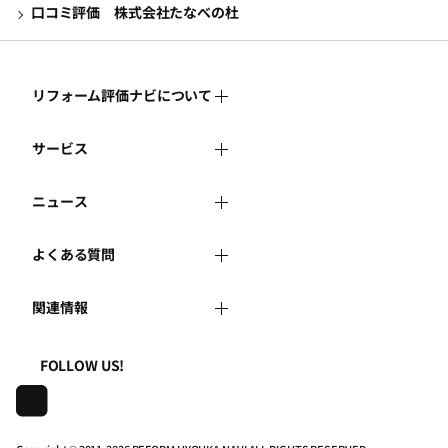
口コミ評価 株式会社たなべの杜
リフォーム評価ナビについて
サービス
リフォーム評価ナビとは
ニュース
リフォーム会社を探す
運営体制
よくある質問
新着情報
リフォーム事例を見る
はじめての方へ
関連情報
よくある質問
講習会・セミナー
リフォームを相談する
事務局へのお問い合せ
一般財団法人住まいづくりナビセンター
利用規約
FOLLOW US!
連携機関・企業・団体トピックス
リフォームを学ぶ
地域の相談窓口のみなさまへ
株式会社日本建築住宅センター
プライバシーポリシー
動画で学べるリフォームの基礎知識
リフォーム会社一覧