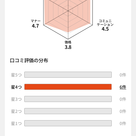
マナー
コミュニ
4.7
ケーション
4.5
価格
3.8
口コミ評価の分布
星5つ
0件
星4つ
6件
星3つ
0件
星2つ
0件
星1つ
0件