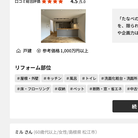
4.5
口コミ総合評価
/5.0
「たなべ
を、限ら
や企画力
戸建
参考価格 1,000万円以上
リフォーム部位
＃屋根・外壁
＃キッチン
＃風呂
＃トイレ
＃洗面化粧台・洗面所
＃床・フローリング
＃収納
＃ペット
＃断熱・窓・省エネ
＃中古
続
ミル さん
(60歳代以上/女性/島根県 松江市）