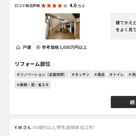
4.0
口コミ総合評価
/5.0
建てかえ
をよく見
戸建
参考価格 1,000万円以上
リフォーム部位
＃リノベーション（全面改修）
＃キッチン
＃風呂
＃トイレ
＃洗
＃断熱・窓・省エネ
続
Y.W さん
(60歳代以上/男性/島根県 松江市）