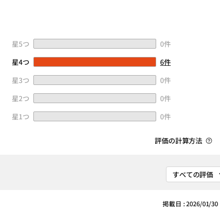
星5つ
0件
星4つ
6件
星3つ
0件
星2つ
0件
星1つ
0件
評価の計算方法
掲載日 : 2026/01/30