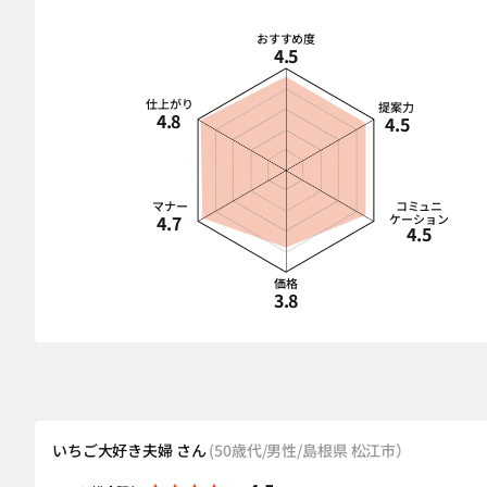
おすすめ度
4.5
仕上がり
提案力
4.8
4.5
マナー
コミュニ
4.7
ケーション
4.5
価格
3.8
いちご大好き夫婦 さん
(50歳代/男性/島根県 松江市）