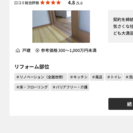
4.8
口コミ総合評価
/5.0
契約を締
気さくな
ども大満
戸建
参考価格 300～1,000万円未満
リフォーム部位
＃リノベーション（全面改修）
＃キッチン
＃風呂
＃トイレ
＃洗
＃床・フローリング
＃バリアフリー・介護
続