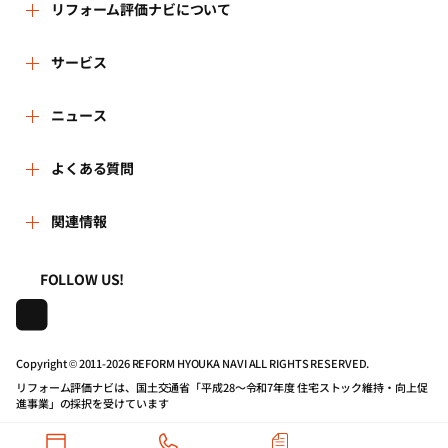
リフォーム評価ナビについて
リフォーム評価ナビとは
サービス
リフォーム会社を探す
ニュース
運営体制
新着情報
よくある質問
リフォーム事例を見る
はじめての方へ
よくある質問
関連情報
講習会・セミナー
リフォームを相談する
事務局へのお問い合せ
一般財団法人住まいづくりナビセンター
利用規約
FOLLOW US!
連携機関・企業・団体トピックス
リフォームを学ぶ
地域の相談窓口のみなさまへ
株式会社日本建築住宅センター
プライバシーポリシー
動画で学べるリフォームの基礎知識
リフォーム会社一覧
Copyright © 2011-
2026 REFORM HYOUKA NAVI ALL RIGHTS RESERVED.
リフォーム評価ナビは、国土交通省「平成28～令和7年度 住宅ストック維持・向上促
動作推奨環境について
マイページの活用
住宅関連機関リンク集
進事業」の採択を受けています
公式バナーのダウンロード